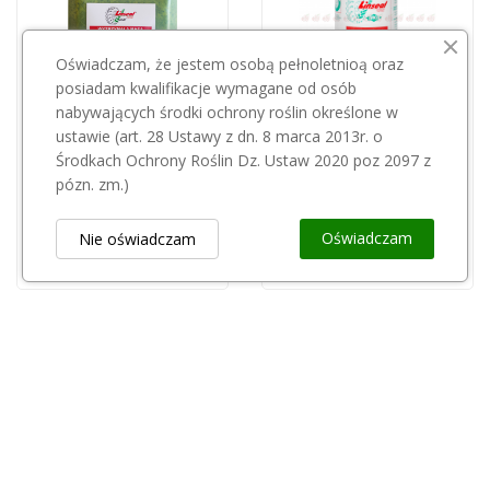
Oświadczam, że jestem osobą pełnoletnioą oraz
posiadam kwalifikacje wymagane od osób
nabywających środki ochrony roślin określone w
ustawie (art. 28 Ustawy z dn. 8 marca 2013r. o
Środkach Ochrony Roślin Dz. Ustaw 2020 poz 2097 z
Linseal 5l - płyn do uszczelniania opon
Linseal 1l - płyn do uszczelniania opon
pózn. zm.)
275,00 zł
60,00 zł
Oświadczam
Nie oświadczam
Obsługa Klienta
keyboard_arrow_down
Popularne Kategorie
keyboard_arrow_down