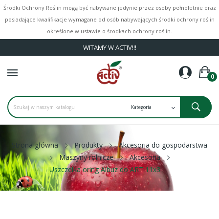
Środki Ochrony Roślin mogą być nabywane jedynie przez osoby pełnoletnie oraz
posiadające kwalifikacje wymagane od osób nabywających środki ochrony roślin
określone w ustawie o środkach ochrony roślin.
WITAMY W ACTIV!!!
0
Strona główna
Produkty
Akcesoria do gospodarstwa
Maszyny rolnicze
Akcesoria
Uszczelka oring Albuz do ART 11x3