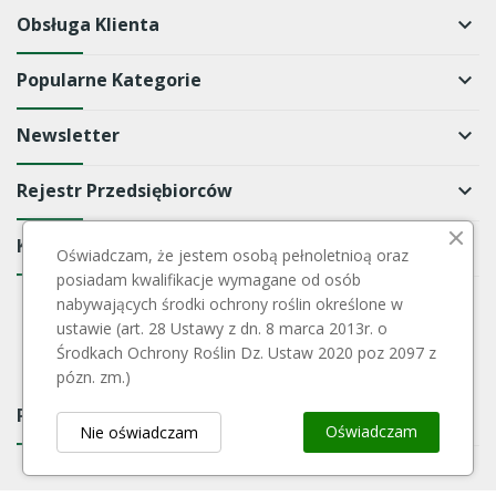
Obsługa Klienta
keyboard_arrow_down
Popularne Kategorie
keyboard_arrow_down
Newsletter
keyboard_arrow_down
Rejestr Przedsiębiorców
keyboard_arrow_down
Kontakt
keyboard_arrow_down
Oświadczam, że jestem osobą pełnoletnioą oraz
posiadam kwalifikacje wymagane od osób
nabywających środki ochrony roślin określone w
ustawie (art. 28 Ustawy z dn. 8 marca 2013r. o
Środkach Ochrony Roślin Dz. Ustaw 2020 poz 2097 z
pózn. zm.)
Payment Block
keyboard_arrow_down
Oświadczam
Nie oświadczam