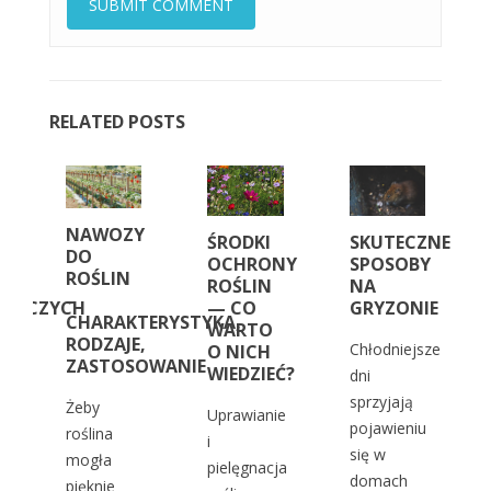
RELATED POSTS
NAWOZY
KO
ŚRODKI
SKUTECZNE
DO
OCHRONY
SPOSOBY
ROŚLIN
CH
ROŚLIN
NA
–
BÓJCZYCH
— CO
GRYZONIE
CHARAKTERYSTYKA,
WARTO
RODZAJE,
Chłodniejsze
O NICH
ZASTOSOWANIE
WIEDZIEĆ?
dni
sprzyjają
Żeby
Uprawianie
pojawieniu
roślina
i
się w
mogła
pielęgnacja
domach
pięknie