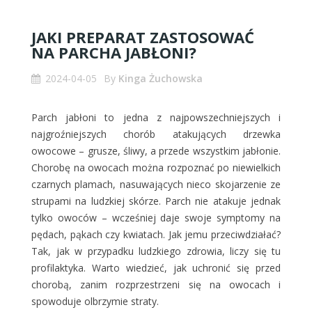
JAKI PREPARAT ZASTOSOWAĆ
NA PARCHA JABŁONI?
2024-04-05
By
Kinga Żuchowska
Parch jabłoni to jedna z najpowszechniejszych i
najgroźniejszych chorób atakujących drzewka
owocowe – grusze, śliwy, a przede wszystkim jabłonie.
Chorobę na owocach można rozpoznać po niewielkich
czarnych plamach, nasuwających nieco skojarzenie ze
strupami na ludzkiej skórze. Parch nie atakuje jednak
tylko owoców – wcześniej daje swoje symptomy na
pędach, pąkach czy kwiatach. Jak jemu przeciwdziałać?
Tak, jak w przypadku ludzkiego zdrowia, liczy się tu
profilaktyka. Warto wiedzieć, jak uchronić się przed
chorobą, zanim rozprzestrzeni się na owocach i
spowoduje olbrzymie straty.