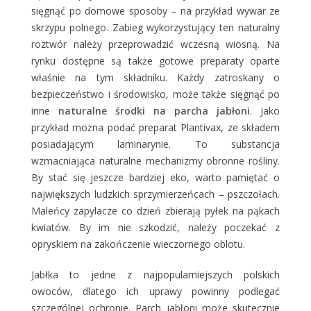
sięgnąć po domowe sposoby – na przykład wywar ze
skrzypu polnego. Zabieg wykorzystujący ten naturalny
roztwór należy przeprowadzić wczesną wiosną. Na
rynku dostępne są także gotowe preparaty oparte
właśnie na tym składniku. Każdy zatroskany o
bezpieczeństwo i środowisko, może także sięgnąć po
inne
naturalne środki na parcha jabłoni
. Jako
przykład można podać preparat Plantivax, ze składem
posiadającym laminarynie. To substancja
wzmacniająca naturalne mechanizmy obronne rośliny.
By stać się jeszcze bardziej eko, warto pamiętać o
największych ludzkich sprzymierzeńcach – pszczołach.
Maleńcy zapylacze co dzień zbierają pyłek na pąkach
kwiatów. By im nie szkodzić, należy poczekać z
opryskiem na zakończenie wieczornego oblotu.
Jabłka to jedne z najpopularniejszych polskich
owoców, dlatego ich uprawy powinny podlegać
szczególnej ochronie. Parch jabłoni może skutecznie