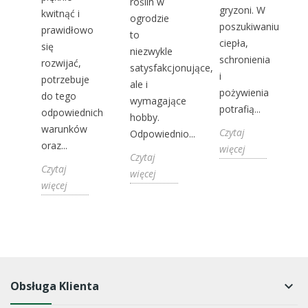
roślin w
gryzoni. W
kwitnąć i
ogrodzie
poszukiwaniu
prawidłowo
to
.
ciepła,
się
niezwykle
schronienia
rozwijać,
satysfakcjonujące,
e
i
potrzebuje
ale i
pożywienia
do tego
wymagające
potrafią...
odpowiednich
hobby.
warunków
Czytaj
Odpowiednio...
oraz...
więcej
Czytaj
Czytaj
więcej
więcej
Obsługa Klienta
keyboard_arrow_down