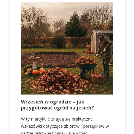
Wrzesień w ogrodzie – jak
J
przygotować ogród na jesień?
p
W tym artykule znajdą się praktyczne
W
wskazówki dotyczące zbiorów i porządków w
w
sadzie oraz warzywniku, pielęgnacji...
o