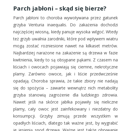
Parch jabłoni – skąd się bierze?
Parch jabłoni to choroba wywoływana przez gatunek
grzyba Venturia inaequalis. Do zakażenia dochodzi
najczęściej wiosną, kiedy panuje wysoka wilgoć. Wtedy
też grzyb uwalnia zarodniki, które pod wpływem wiatru
mogą zostać rozniesione nawet na kilkaset metrów.
Najbardziej narażone na zakażenie są drzewa w fazie
kwitnienia, kiedy to są obsypane pąkami. Z czasem na
liściach i owocach pojawiają się ciemne, nekrotyczne
plamy. Zarówno owoce, jak i liście przedwcześnie
opadają. Choroba sprawia, że takie zbiory nie nadają
się do spożycia – zawarte wewnątrz nich metabolity
grzyba stanowią zagrożenie dla ludzkiego zdrowia.
Nawet jeśli na skórce jabłka pojawiły się nieliczne
plamy, cały owoc jest zainfekowany i niezdatny do
konsumpcji. Grzyby zimują przede wszystkim w
opadłych liściach, dlatego tak ważne jest, by wygrabić
je jesienią spod drzewa. Ważne jest także obrywanie