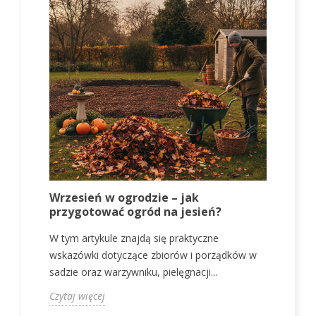
Wrzesień w ogrodzie – jak
J
przygotować ogród na jesień?
p
W tym artykule znajdą się praktyczne
W
wskazówki dotyczące zbiorów i porządków w
w
sadzie oraz warzywniku, pielęgnacji...
o
Czytaj więcej
C