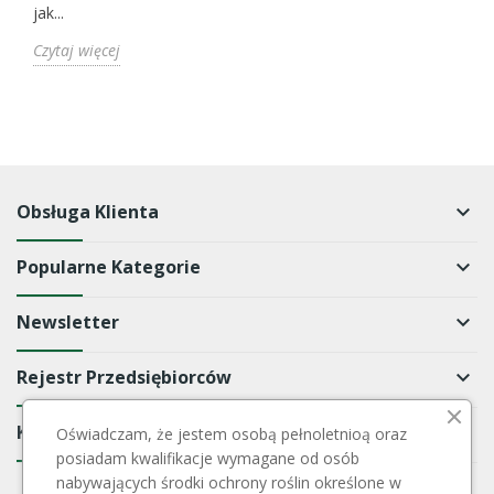
jak...
Czytaj więcej
Obsługa Klienta
keyboard_arrow_down
Popularne Kategorie
keyboard_arrow_down
Newsletter
keyboard_arrow_down
Rejestr Przedsiębiorców
keyboard_arrow_down
Kontakt
keyboard_arrow_down
Oświadczam, że jestem osobą pełnoletnioą oraz
posiadam kwalifikacje wymagane od osób
nabywających środki ochrony roślin określone w