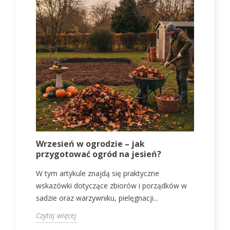
Wrzesień w ogrodzie – jak
J
przygotować ogród na jesień?
p
W tym artykule znajdą się praktyczne
W
wskazówki dotyczące zbiorów i porządków w
w
sadzie oraz warzywniku, pielęgnacji...
o
Czytaj więcej
C