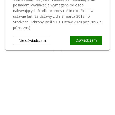
posiadam kwalifikacje wymagane od osób
nabywających środki ochrony roślin określone w
Przepraszamy, ten produkt
ustawie (art. 28 Ustawy z dn. 8 marca 2013r. o
jest niedostępny.
Exirel 100 SE 1l
Środkach Ochrony Roślin Dz. Ustaw 2020 poz 2097 z
860,00 zł
pózn. zm.)
BASF
Scala 1l
Oświadczam
Nie oświadczam
180,00 zł
Obsługa Klienta
keyboard_arrow_down
Popularne Kategorie
keyboard_arrow_down
Newsletter
keyboard_arrow_down
Rejestr Przedsiębiorców
keyboard_arrow_down