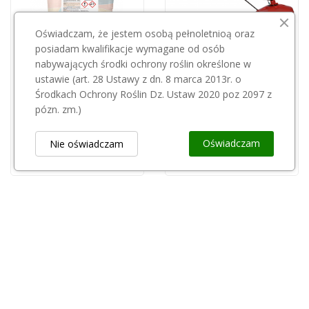
Oświadczam, że jestem osobą pełnoletnioą oraz
posiadam kwalifikacje wymagane od osób
nabywających środki ochrony roślin określone w
ustawie (art. 28 Ustawy z dn. 8 marca 2013r. o
GREEN ECO POLAND
PULMIC
Środkach Ochrony Roślin Dz. Ustaw 2020 poz 2097 z
NPK Kinglife CaN 25kg
Opryskiwacz lanca herbicydowa elektryczna 1l z...
pózn. zm.)
275,00 zł
519,99 zł
Oświadczam
Nie oświadczam
Obsługa Klienta
keyboard_arrow_down
Popularne Kategorie
keyboard_arrow_down
Newsletter