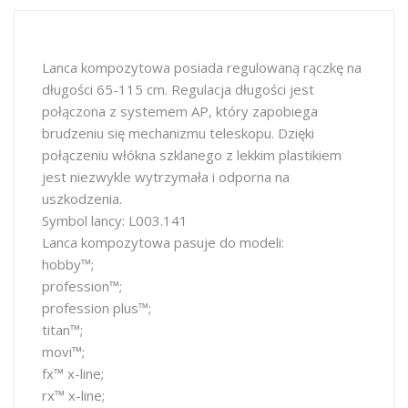
Lanca kompozytowa posiada regulowaną rączkę na
długości 65-115 cm. Regulacja długości jest
połączona z systemem AP, który zapobiega
brudzeniu się mechanizmu teleskopu. Dzięki
połączeniu włókna szklanego z lekkim plastikiem
jest niezwykle wytrzymała i odporna na
uszkodzenia.
Symbol lancy: L003.141
Lanca kompozytowa pasuje do modeli:
hobby™;
profession­™;
profession plus™;
titan™;
movi™;
fx™ x-line;
rx™ x-line;