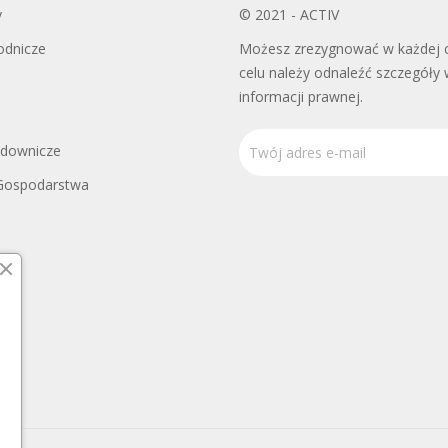
y
© 2021 - ACTIV
odnicze
Możesz zrezygnować w każdej c
celu należy odnaleźć szczegóły 
informacji prawnej.
adownicze
Gospodarstwa