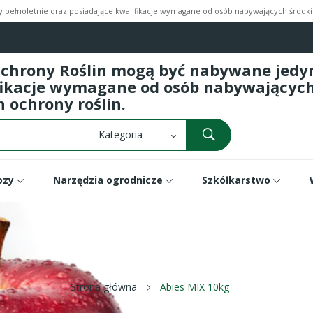
pełnoletnie oraz posiadające kwalifikacje wymagane od osób nabywających środki 
Ochrony Roślin mogą być nabywane jedyni
fikacje wymagane od osób nabywających 
 ochrony roślin.
ozy
Narzędzia ogrodnicze
Szkółkarstwo
Strona główna
Abies MIX 10kg