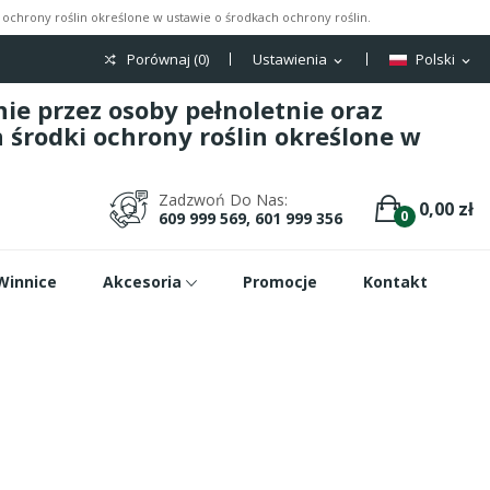
ochrony roślin określone w ustawie o środkach ochrony roślin.
Porównaj (
0
)
Ustawienia
Polski
expand_more
expand_more
e przez osoby pełnoletnie oraz
środki ochrony roślin określone w
Zadzwoń Do Nas:
0,00 zł
0
609 999 569, 601 999 356
Winnice
Akcesoria
Promocje
Kontakt