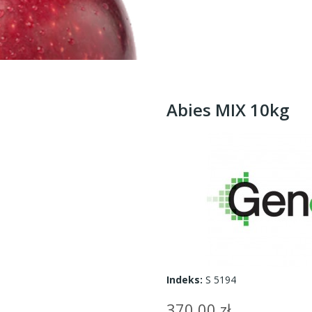
Abies MIX 10kg
Indeks:
S 5194
370,00 zł