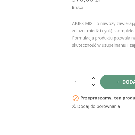
Brutto
ABIES MIX
To nawozy zawierając
żelazo, miedź i cynk) skomplek
Formulacja produktu pozwala na
skuteczność w uzupełnianiu i 
DODA

Przepraszamy, ten produk
Dodaj do porównania