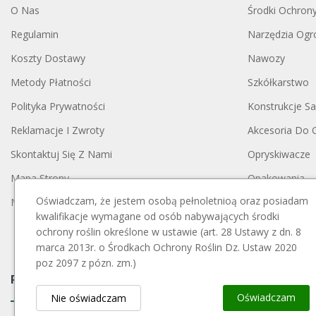
O Nas
Środki Ochron
Regulamin
Narzędzia Ogr
Koszty Dostawy
Nawozy
Metody Płatności
Szkółkarstwo
Polityka Prywatności
Konstrukcje S
Reklamacje I Zwroty
Akcesoria Do 
Skontaktuj Się Z Nami
Opryskiwacze
Mapa Strony
Opakowania
Oświadczam, że jestem osobą pełnoletnioą oraz posiadam
Moje Konto
Blog
kwalifikacje wymagane od osób nabywających środki
ochrony roślin określone w ustawie (art. 28 Ustawy z dn. 8
marca 2013r. o Środkach Ochrony Roślin Dz. Ustaw 2020
poz 2097 z pózn. zm.)
Payment Block
Oświadczam
Nie oświadczam