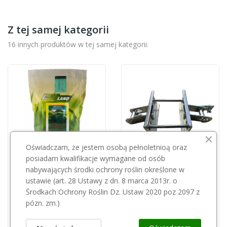
Z tej samej kategorii
16 innych produktów w tej samej kategorii:
Oświadczam, że jestem osobą pełnoletnioą oraz
posiadam kwalifikacje wymagane od osób
Przepraszamy, ten produkt
Przepraszamy, ten produkt
nabywających środki ochrony roślin określone w
jest niedostępny.
jest niedostępny.
ustawie (art. 28 Ustawy z dn. 8 marca 2013r. o
Środkach Ochrony Roślin Dz. Ustaw 2020 poz 2097 z
pózn. zm.)
Trawa Sad 10kg
Napinacz bet ll skośny 10,5
250,00 zł
35,01 zł