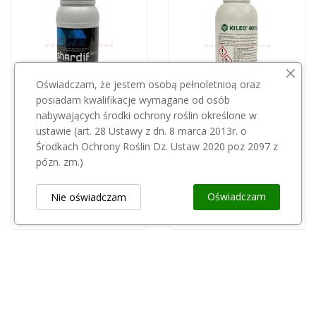
Oświadczam, że jestem osobą pełnoletnioą oraz
posiadam kwalifikacje wymagane od osób
nabywających środki ochrony roślin określone w
Przepraszamy, ten produkt
Przepraszamy, ten produkt
ustawie (art. 28 Ustawy z dn. 8 marca 2013r. o
jest niedostępny.
jest niedostępny.
Środkach Ochrony Roślin Dz. Ustaw 2020 poz 2097 z
pózn. zm.)
Shardif 250EC 500ml
Kileo 400SL 1l
56,00 zł
50,00 zł
Oświadczam
Nie oświadczam
Obsługa Klienta
keyboard_arrow_down