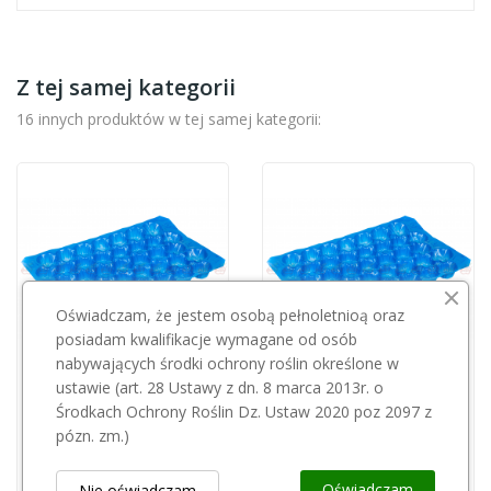
Z tej samej kategorii
16 innych produktów w tej samej kategorii:
Oświadczam, że jestem osobą pełnoletnioą oraz
posiadam kwalifikacje wymagane od osób
nabywających środki ochrony roślin określone w
Przepraszamy, ten produkt
Przepraszamy, ten produkt
ustawie (art. 28 Ustawy z dn. 8 marca 2013r. o
Środkach Ochrony Roślin Dz. Ustaw 2020 poz 2097 z
jest niedostępny.
jest niedostępny.
pózn. zm.)
Tacka plastikowa ACTIV niebieska 24
Tacka plastikowa ACTIV niebieska 37
Oświadczam
Nie oświadczam