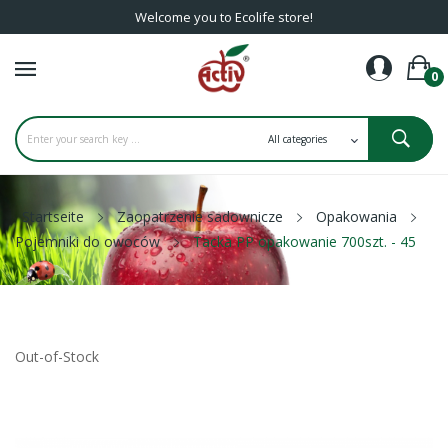
Welcome you to Ecolife store!
0
Startseite
Zaopatrzenie sadownicze
Opakowania
Pojemniki do owoców
Tacka PP opakowanie 700szt. - 45
Out-of-Stock