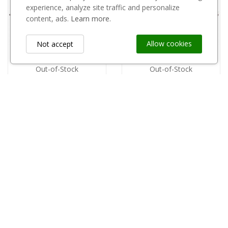
experience, analyze site traffic and personalize
content, ads.
Learn more.
Allow cookies
Not accept
Out-of-Stock
Out-of-Stock
Tacka plastikowa czarna 45 opak 700 szt
Tacka plastikowa czarna 33 opak 700 szt
0,32 zł
0,32 zł
Information
keyboard_arrow_down
Custom Links
keyboard_arrow_down
Newsletter
keyboard_arrow_down