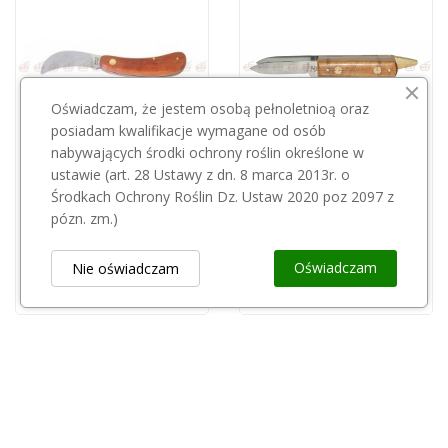
Oświadczam, że jestem osobą pełnoletnioą oraz
posiadam kwalifikacje wymagane od osób
nabywających środki ochrony roślin określone w
Przepraszamy, ten produkt
ustawie (art. 28 Ustawy z dn. 8 marca 2013r. o
Środkach Ochrony Roślin Dz. Ustaw 2020 poz 2097 z
jest niedostępny.
Nóż Gerlach sierpak 394
pózn. zm.)
24,00 zł
Nóż ogrodniczy Tina 671
Oświadczam
Nie oświadczam
540,01 zł
Obsługa Klienta
keyboard_arrow_down