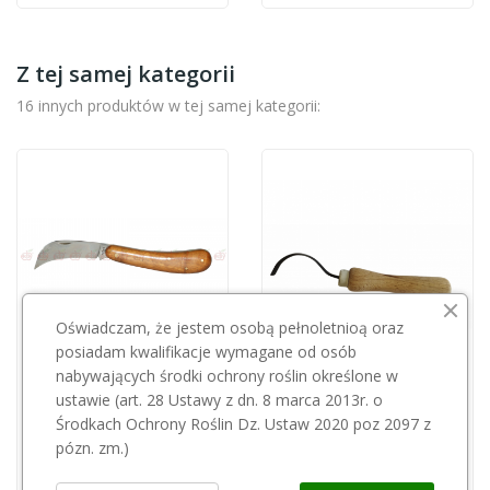
Z tej samej kategorii
16 innych produktów w tej samej kategorii:
Oświadczam, że jestem osobą pełnoletnioą oraz
posiadam kwalifikacje wymagane od osób
Przepraszamy, ten produkt
Przepraszamy, ten produkt
nabywających środki ochrony roślin określone w
jest niedostępny.
jest niedostępny.
ustawie (art. 28 Ustawy z dn. 8 marca 2013r. o
Środkach Ochrony Roślin Dz. Ustaw 2020 poz 2097 z
pózn. zm.)
Nóż ogrodniczy Tina 626/11
Rysak skrobak nóż do raków POL-MAG
345,00 zł
52,00 zł