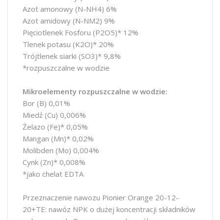
Azot amonowy (N-NH4) 6%
Azot amidowy (N-NM2) 9%
Pięciotlenek Fosforu (P2O5)* 12%
Tlenek potasu (K2O)* 20%
Trójtlenek siarki (SO3)* 9,8%
*rozpuszczalne w wodzie
Mikroelementy rozpuszczalne w wodzie:
Bor (B) 0,01%
Miedź (Cu) 0,006%
Żelazo (Fe)* 0,05%
Mangan (Mn)* 0,02%
Molibden (Mo) 0,004%
Cynk (Zn)* 0,008%
*jako chelat EDTA
Przeznaczenie nawozu Pionier Orange 20-12-
20+TE: nawóz NPK o dużej koncentracji składników