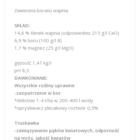
Zawiesina boranu wapnia
SKŁAD:
14,6 % tlenek wapnia (odpowiednio 215 g/l CaO)
6,9 % boru (100 g/l B)
1,7 % magnez (25 g/l MgO)
gęstość 1,47 kg/l
pH 8,5
DAWKOWANIE:
Wszystkie rośliny uprawne
-zaopatrzenie w bor
*dolistnie 1-4 l/ha w 200-400 l wody
*opryskiwacz plecakowy roztwór 0,5%
Truskawka
-zawiązywanie pąków kwiatowych, odporność
na mróz, jakość kwiatów