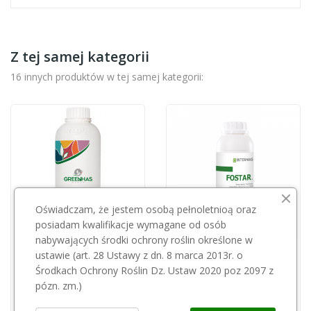
Z tej samej kategorii
16 innych produktów w tej samej kategorii:
Oświadczam, że jestem osobą pełnoletnioą oraz
posiadam kwalifikacje wymagane od osób
nabywających środki ochrony roślin określone w
ustawie (art. 28 Ustawy z dn. 8 marca 2013r. o
GREEN ECO POLAND
INTERMAG
Środkach Ochrony Roślin Dz. Ustaw 2020 poz 2097 z
Magic P star 1l
Fostar 1l
pózn. zm.)
38,01 zł
33,00 zł