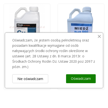
Oświadczam, że jestem osobą pełnoletnioą oraz
posiadam kwalifikacje wymagane od osób
nabywających środki ochrony roślin określone w
Przepraszamy, ten produkt
Przepraszamy, ten produkt
ustawie (art. 28 Ustawy z dn. 8 marca 2013r. o
jest niedostępny.
jest niedostępny.
Środkach Ochrony Roślin Dz. Ustaw 2020 poz 2097 z
pózn. zm.)
Miedź 380SC 5l
Miedź 660 SC 5l
230,00 zł
245,60 zł
Oświadczam
Nie oświadczam