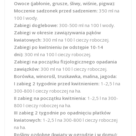
Owoce (jabłonie, grusze, śliwy, wiśnie, pigwa):
Moczenie sadzonek przed sadzeniem:
350 ml na
100 l wody.
Zabiegi doglebowe:
300-500 ml na 100 l wody.
Zabiegi w okresie zawiązywania pąków
kwiatowych:
300 ml na 100 l cieczy roboczej.
Zabiegi po kwitnieniu (w odstępie 10-14
dni):
300 ml na 100 l cieczy roboczej.
Zabiegi na początku fizjologicznego opadania
zawiązków:
300 ml na 100 l cieczy roboczej.
Borówka, winorośl, truskawka, malina, jagoda:
I zabieg 2 tygodnie przed kwitnieniem:
1-2,5 l na
300-800 l cieczy roboczej na ha.
II zabieg na początku kwitnienia:
1-2,5 l na 300-
800 l cieczy roboczej na ha.
III zabieg 2 tygodnie po opadnięciu płatków
kwiatowych:
1-2,5 l na 300-800 l cieczy roboczej
na ha.
Rośliny ozdobne (kwiaty w ogrodzie i w domu):