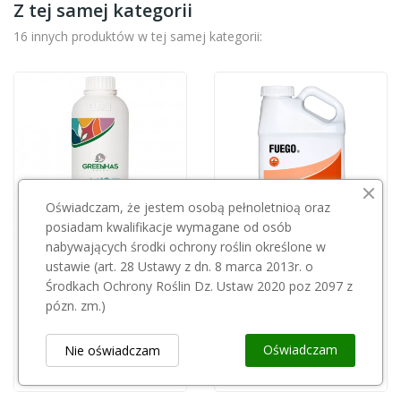
Z tej samej kategorii
16 innych produktów w tej samej kategorii:
Oświadczam, że jestem osobą pełnoletnioą oraz
posiadam kwalifikacje wymagane od osób
nabywających środki ochrony roślin określone w
Przepraszamy, ten produkt
ustawie (art. 28 Ustawy z dn. 8 marca 2013r. o
SZAŁAS AGRO
jest niedostępny.
Środkach Ochrony Roślin Dz. Ustaw 2020 poz 2097 z
Fuego 3,75l
pózn. zm.)
GREEN HAS ITALIA
278,00 zł
Hascon M10 AD 15l
Oświadczam
Nie oświadczam
490,00 zł