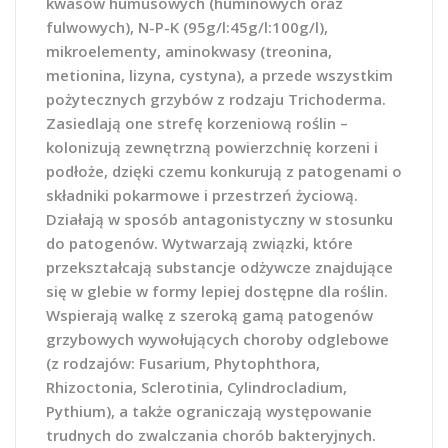
kwasów humusowych (huminowych oraz
fulwowych), N-P-K (95g/l:45g/l:100g/l),
mikroelementy, aminokwasy (treonina,
metionina, lizyna, cystyna), a przede wszystkim
pożytecznych grzybów z rodzaju Trichoderma.
Zasiedlają one strefę korzeniową roślin –
kolonizują zewnętrzną powierzchnię korzeni i
podłoże, dzięki czemu konkurują z patogenami o
składniki pokarmowe i przestrzeń życiową.
Działają w sposób antagonistyczny w stosunku
do patogenów. Wytwarzają związki, które
przekształcają substancje odżywcze znajdujące
się w glebie w formy lepiej dostępne dla roślin.
Wspierają walkę z szeroką gamą patogenów
grzybowych wywołujących choroby odglebowe
(z rodzajów: Fusarium, Phytophthora,
Rhizoctonia, Sclerotinia, Cylindrocladium,
Pythium), a także ograniczają występowanie
trudnych do zwalczania chorób bakteryjnych.