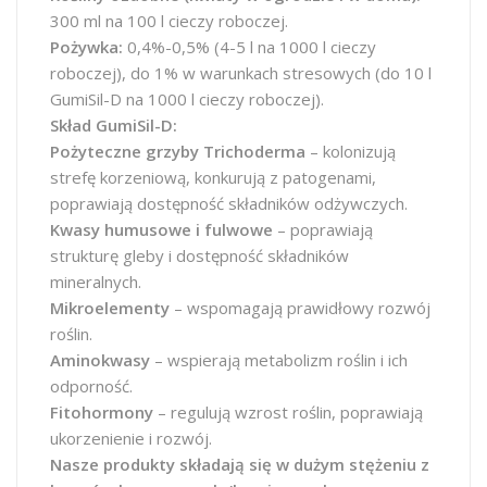
300 ml na 100 l cieczy roboczej.
Pożywka:
0,4%-0,5% (4-5 l na 1000 l cieczy
roboczej), do 1% w warunkach stresowych (do 10 l
GumiSil-D na 1000 l cieczy roboczej).
Skład GumiSil-D:
Pożyteczne grzyby Trichoderma
– kolonizują
strefę korzeniową, konkurują z patogenami,
poprawiają dostępność składników odżywczych.
Kwasy humusowe i fulwowe
– poprawiają
strukturę gleby i dostępność składników
mineralnych.
Mikroelementy
– wspomagają prawidłowy rozwój
roślin.
Aminokwasy
– wspierają metabolizm roślin i ich
odporność.
Fitohormony
– regulują wzrost roślin, poprawiają
ukorzenienie i rozwój.
Nasze produkty składają się w dużym stężeniu z