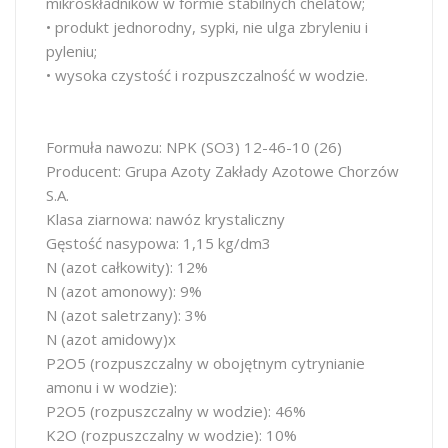
mikroskładników w formie stabilnych chelatów;
• produkt jednorodny, sypki, nie ulga zbryleniu i
pyleniu;
• wysoka czystość i rozpuszczalność w wodzie.
Formuła nawozu: NPK (SO3) 12-46-10 (26)
Producent: Grupa Azoty Zakłady Azotowe Chorzów
S.A.
Klasa ziarnowa: nawóz krystaliczny
Gęstość nasypowa: 1,15 kg/dm3
N (azot całkowity): 12%
N (azot amonowy): 9%
N (azot saletrzany): 3%
N (azot amidowy)x
P2O5 (rozpuszczalny w obojętnym cytrynianie
amonu i w wodzie):
P2O5 (rozpuszczalny w wodzie): 46%
K2O (rozpuszczalny w wodzie): 10%