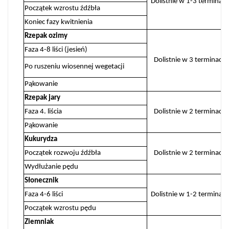
Dolistnie w 1-3 terminac
Początek wzrostu źdźbła
Koniec fazy kwitnienia
Rzepak ozimy
Faza 4-8 liści (jesień)
Dolistnie w 3 terminach
Po ruszeniu wiosennej wegetacji
Pąkowanie
Rzepak jary
Faza 4. liścia
Dolistnie w 2 terminach
Pąkowanie
Kukurydza
Początek rozwoju źdźbła
Dolistnie w 2 terminach
Wydłużanie pędu
Słonecznik
Faza 4-6 liści
Dolistnie w 1-2 terminac
Początek wzrostu pędu
Ziemniak