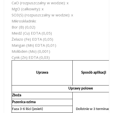
CaO (rozpuszczalny w wodzie): x
MgO (całkowity): x
SO3(S) (rozpuszczalny w wodzie): x
Mikroskładniki:
Bor (B) (0,02)
Miedź (Cu) EDTA (0,05)
Żelazo (Fe) EDTA (0,05)
Mangan (Mn) EDTA (0,01)
Molibden (Mo) (0,001)
Cynk (Zn) EDTA (0,03)
Uprawa
Sposób aplikacji
Uprawy polowe
Zboża
Pszenica ozima
Faza 3-6 liści (jesień)
Dolistnie w 3 terminach