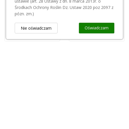
ustawie (art. 28 Ustawy z dn. 8 marca 2013r. o
INTERMAG
jest niedostępny.
Środkach Ochrony Roślin Dz. Ustaw 2020 poz 2097 z
Mikrokomplex 5kg
pózn. zm.)
55,00 zł
NPK Polyamix 3-10-45 25KG
320,00 zł
Oświadczam
Nie oświadczam
Obsługa Klienta
keyboard_arrow_down
Popularne Kategorie
keyboard_arrow_down
Newsletter
keyboard_arrow_down
Rejestr Przedsiębiorców
keyboard_arrow_down
Kontakt
keyboard_arrow_down