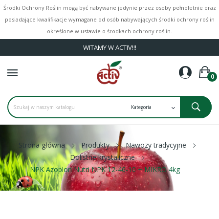
Środki Ochrony Roślin mogą być nabywane jedynie przez osoby pełnoletnie oraz
posiadające kwalifikacje wymagane od osób nabywających środki ochrony roślin
określone w ustawie o środkach ochrony roślin.
WITAMY W ACTIV!!!
0
Strona główna
Produkty
Nawozy tradycyjne
Dolistne krystaliczne
NPK Azoplon Nutri NPK 12-46-10 + MIKRO 4kg