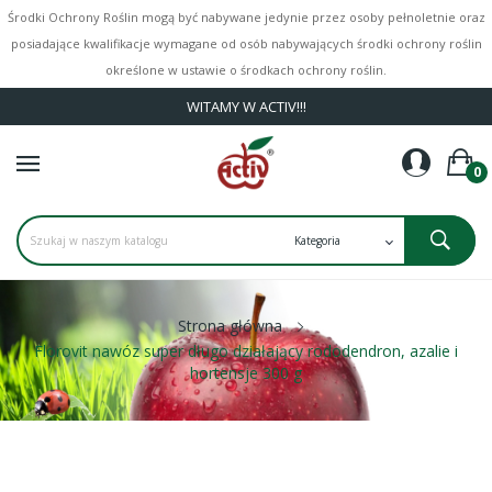
Środki Ochrony Roślin mogą być nabywane jedynie przez osoby pełnoletnie oraz
posiadające kwalifikacje wymagane od osób nabywających środki ochrony roślin
określone w ustawie o środkach ochrony roślin.
WITAMY W ACTIV!!!
0
Strona główna
Florovit nawóz super długo działający rododendron, azalie i
hortensje 300 g