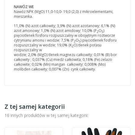
NAWÓZ WE
Nawóz NPK (MgO) 11,0-10,0- 19,0 (2,0) z mikroelementami,
mieszanka.
11,0% (N) azot całkowity; 3,9% (N) azot azotanowy; 6,1% (N)
azot amonowy; 1,0% (N) azot amidowy; 10,0% (P
O
)
2
5
pięciotlenek fosforu rozpuszczalny w obojętnym roztworze
cytrynianu amonu i wodzie; 7,5% (P
O
) pięciotlenek fosforu
2
5
rozpuszczalny w wodzie; 19,0% (K
O) tlenek potasu
2
rozpuszczalny w
wodzie; 2,0% (MgO) tlenek magnezu całkowity; 0,01% (B) bor
całkowity ; 0,037% (Cu) miedź całkowita; 0,18% (Fe) żelazo
całkowite; 0,02% (Mn) mangan całkowity; 0,008% (Mo)
molibden całkowity; 0,007% (Zn) cynk całkowity.
Z tej samej kategorii
16 innych produktów w tej samej kategorii: