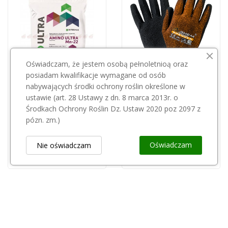
Oświadczam, że jestem osobą pełnoletnioą oraz
posiadam kwalifikacje wymagane od osób
nabywających środki ochrony roślin określone w
Przepraszamy, ten produkt
ustawie (art. 28 Ustawy z dn. 8 marca 2013r. o
jest niedostępny.
Rękawice ochronne Expert Spander roz 7
Środkach Ochrony Roślin Dz. Ustaw 2020 poz 2097 z
5,01 zł
pózn. zm.)
Amino Ultra Mn 22 1kg
39,00 zł
Oświadczam
Nie oświadczam
Obsługa Klienta
keyboard_arrow_down