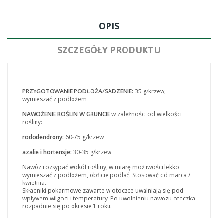
OPIS
SZCZEGÓŁY PRODUKTU
PRZYGOTOWANIE PODŁOŻA/SADZENIE:
35 g/krzew,
wymieszać z podłożem
NAWOŻENIE ROŚLIN W GRUNCIE
w zależności od wielkości
rośliny:
rododendrony:
60-75 g/krzew
azalie i hortensje:
30-35 g/krzew
Nawóz rozsypać wokół rośliny, w miarę możliwości lekko
wymieszać z podłożem, obficie podlać. Stosować od marca /
kwietnia.
Składniki pokarmowe zawarte w otoczce uwalniają się pod
wpływem wilgoci i temperatury. Po uwolnieniu nawozu otoczka
rozpadnie się po okresie 1 roku.