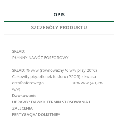
OPIS
SZCZEGÓŁY PRODUKTU
SKŁAD:
PŁYNNY NAWÓZ FOSFOROWY
SKŁAD:
% w/w (równoważny % w/v przy 20°C)
Całkowity pięciotlenek fosforu (P2O5) z kwasu
ortofosforowego ……………………….30% w/w (40,2%
w/v)
Dawkowanie
UPRAWY/ DAWKI/ TERMIN STOSOWANIA I
ZALECENIA
FERTYGACJA/ DOLISTNIE*