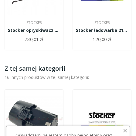
STOCKER
STOCKER
Stocker opryskiwacz elektryczny 12l 21V 2,5/5...
Stocker ładowarka 21V 312/612/432/404/621/580...
730,01 zł
120,00 zł
Z tej samej kategorii
16 innych produktów w tej samej kategorii:
Oświadczam, że jestem osobą pełnoletnioą oraz