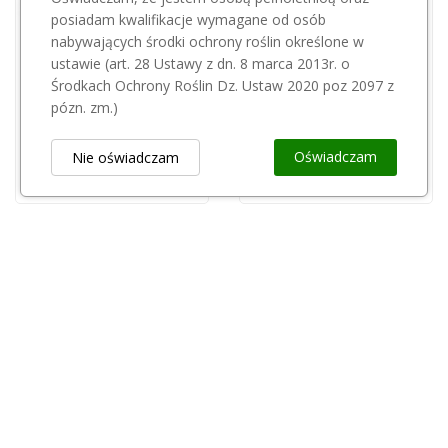
posiadam kwalifikacje wymagane od osób
nabywających środki ochrony roślin określone w
ustawie (art. 28 Ustawy z dn. 8 marca 2013r. o
STOCKER
STOCKER
Środkach Ochrony Roślin Dz. Ustaw 2020 poz 2097 z
Bateria do opryskiwacza Stocker 226/4 do 226...
Stocker zbiornik 10l 238
pózn. zm.)
280,00 zł
85,01 zł
Oświadczam
Nie oświadczam
Obsługa Klienta
keyboard_arrow_down
Popularne Kategorie
keyboard_arrow_down
Newsletter
keyboard_arrow_down
Rejestr Przedsiębiorców
keyboard_arrow_down