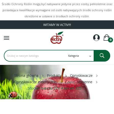
Środki Ochrony Roślin mogą być nabywane jedynie przez osoby pełnoletnie oraz
posiadające kwalifikacje wymagane od osób nabywających środki ochrony roślin
określone w ustawie o środkach ochrony roślin.
WITAMY W ACTIV!!!
0
Strona główna
Produkty
Opryskiwacze
Opryskiwacze elektryczne
Części zamienne
Stocker bateria 21V 4 AH art 325