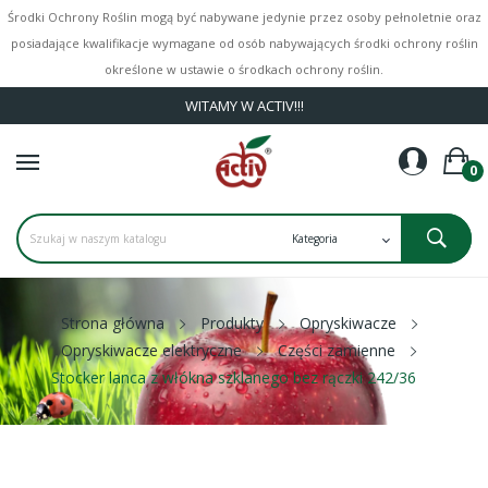
Środki Ochrony Roślin mogą być nabywane jedynie przez osoby pełnoletnie oraz
posiadające kwalifikacje wymagane od osób nabywających środki ochrony roślin
określone w ustawie o środkach ochrony roślin.
WITAMY W ACTIV!!!
0
Strona główna
Produkty
Opryskiwacze
Opryskiwacze elektryczne
Części zamienne
Stocker lanca z włókna szklanego bez rączki 242/36