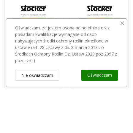
Oświadczam, że jestem osobą pełnoletnioą oraz
posiadam kwalifikacje wymagane od osób
nabywających środki ochrony roślin określone w
ustawie (art. 28 Ustawy z dn. 8 marca 2013r. o
STOCKER
STOCKER
Środkach Ochrony Roślin Dz. Ustaw 2020 poz 2097 z
Stocker zbiornik 8l 237
Podkład plecaka opryskiwacza Stocker-237/9 do...
pózn. zm.)
67,99 zł
15,01 zł
Oświadczam
Nie oświadczam
Obsługa Klienta
keyboard_arrow_down
Popularne Kategorie
keyboard_arrow_down