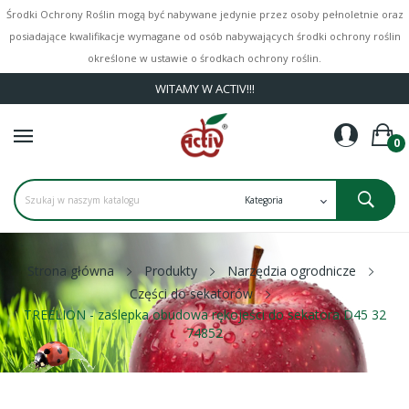
Środki Ochrony Roślin mogą być nabywane jedynie przez osoby pełnoletnie oraz
posiadające kwalifikacje wymagane od osób nabywających środki ochrony roślin
określone w ustawie o środkach ochrony roślin.
WITAMY W ACTIV!!!
0
Strona główna
Produkty
Narzędzia ogrodnicze
Części do sekatorów
TREELION - zaślepka obudowa rękojeści do sekatora D45 32
74852