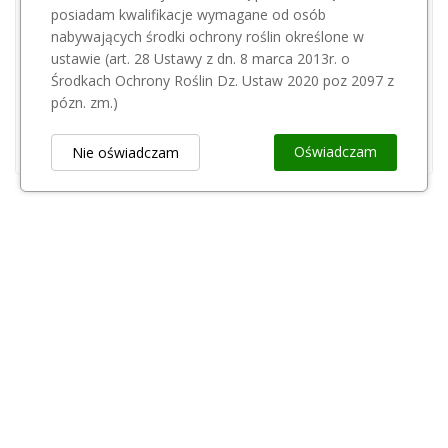
posiadam kwalifikacje wymagane od osób
Przepraszamy, ten produkt
nabywających środki ochrony roślin określone w
jest niedostępny.
ustawie (art. 28 Ustawy z dn. 8 marca 2013r. o
Środkach Ochrony Roślin Dz. Ustaw 2020 poz 2097 z
ALTUNA
pózn. zm.)
Przeciwostrze Altuna ROTARY 2057 S
95,01 zł
Oświadczam
Nie oświadczam
Obsługa Klienta
keyboard_arrow_down
Popularne Kategorie
keyboard_arrow_down
Newsletter
keyboard_arrow_down
Rejestr Przedsiębiorców
keyboard_arrow_down