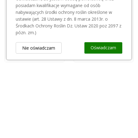
posiadam kwalifikacje wymagane od osób
nabywających środki ochrony roślin określone w
Przepraszamy, ten produkt
ustawie (art. 28 Ustawy z dn. 8 marca 2013r. o
BOTT
jest niedostępny.
Środkach Ochrony Roślin Dz. Ustaw 2020 poz 2097 z
Miarka 2000 ml 2l Bott
pózn. zm.)
FLOROVIT
20,00 zł
Florovit Agro truskawki NPK 5-5-15 25kg
Oświadczam
Nie oświadczam
75,49 zł
Obsługa Klienta
keyboard_arrow_down
Popularne Kategorie
keyboard_arrow_down
Newsletter
keyboard_arrow_down
Rejestr Przedsiębiorców
keyboard_arrow_down