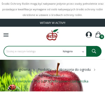
Środki Ochrony Roślin mogą być nabywane jedynie przez osoby pełnoletnie oraz
posiadające kwalifikacje wymagane od osób nabywających środki ochrony roślin
określone w ustawie o środkach ochrony roślin.
WITAMY W ACTIV!!!
0
Strona główna
Produkty
Akcesoria do ogrodu
Agrowłóknina
Agrowłóknina P50 0,8*5cm/brązowo-czarna/rolka