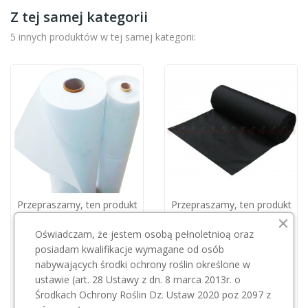
Z tej samej kategorii
5 innych produktów w tej samej kategorii:
Przepraszamy, ten produkt
Przepraszamy, ten produkt
jest niedostępny.
jest niedostępny.
Oświadczam, że jestem osobą pełnoletnioą oraz
AGRIMPEX
posiadam kwalifikacje wymagane od osób
Agrowłóknina P19 4,2x100 Pegas biała
nabywających środki ochrony roślin określone w
Agrowłóknina P50 1,2*100cm/czarna/
235,00 zł
ustawie (art. 28 Ustawy z dn. 8 marca 2013r. o
155,00 zł
Środkach Ochrony Roślin Dz. Ustaw 2020 poz 2097 z