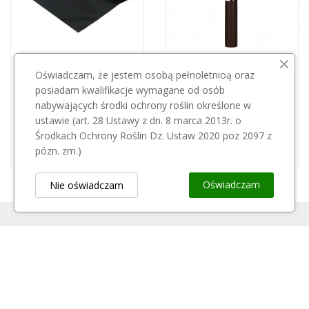
Przepraszamy, ten produkt
Przepraszamy, ten produkt
Oświadczam, że jestem osobą pełnoletnioą oraz
jest niedostępny.
jest niedostępny.
posiadam kwalifikacje wymagane od osób
nabywających środki ochrony roślin określone w
AGRIMPEX
AGRIMPEX
ustawie (art. 28 Ustawy z dn. 8 marca 2013r. o
Agrowłóknina P50 1,2*100cm/czarna/
Agrowłóknina P50 1,6*10cm/brązowo-czarna/rolka
Środkach Ochrony Roślin Dz. Ustaw 2020 poz 2097 z
155,00 zł
34,00 zł
pózn. zm.)
Oświadczam
Nie oświadczam
Obsługa Klienta
keyboard_arrow_down
Popularne Kategorie
keyboard_arrow_down
Newsletter
keyboard_arrow_down