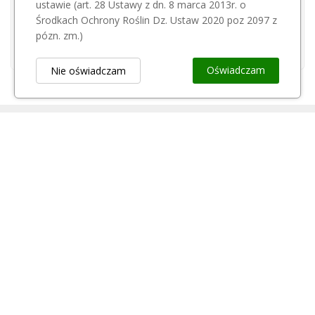
25,01 zł
ustawie (art. 28 Ustawy z dn. 8 marca 2013r. o
PELLENC
Środkach Ochrony Roślin Dz. Ustaw 2020 poz 2097 z
Pellenc - sekator C35 150
pózn. zm.)
5 700,00 zł
Oświadczam
Nie oświadczam
Obsługa Klienta
keyboard_arrow_down
Popularne Kategorie
keyboard_arrow_down
Newsletter
keyboard_arrow_down
Rejestr Przedsiębiorców
keyboard_arrow_down
Kontakt
keyboard_arrow_down