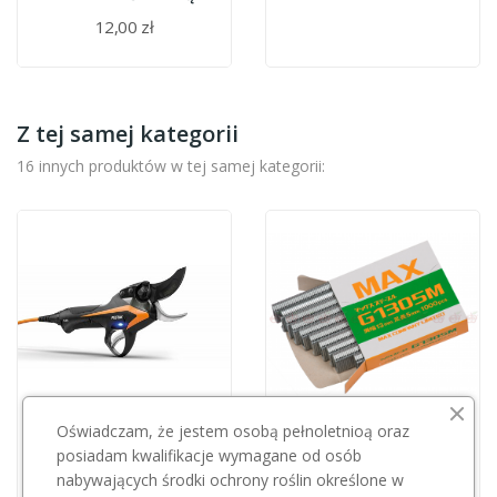
12,00 zł
Z tej samej kategorii
16 innych produktów w tej samej kategorii:
Oświadczam, że jestem osobą pełnoletnioą oraz
Przepraszamy, ten produkt
posiadam kwalifikacje wymagane od osób
jest niedostępny.
Klamry/zszywki G1305M (1000szt) (HRF)
nabywających środki ochrony roślin określone w