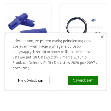
Oświadczam, że jestem osobą pełnoletnioą oraz
posiadam kwalifikacje wymagane od osób
nabywających środki ochrony roślin określone w
Przepraszamy, ten produkt
ustawie (art. 28 Ustawy z dn. 8 marca 2013r. o
GRIPPLE
jest niedostępny.
Środkach Ochrony Roślin Dz. Ustaw 2020 poz 2097 z
Gripple Twister do drutu niebieski 1,0mm-3,0mm
pózn. zm.)
GRIPPLE
0,30 zł
Gripple linka 4mm/5m+Large - GPAK-PW4-5M
Oświadczam
Nie oświadczam
31,00 zł