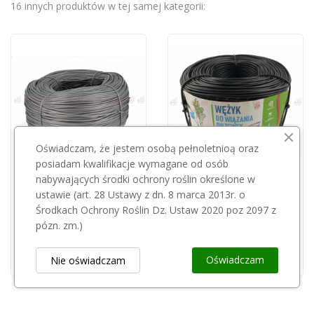
16 innych produktów w tej samej kategorii:
Oświadczam, że jestem osobą pełnoletnioą oraz
posiadam kwalifikacje wymagane od osób
Przepraszamy, ten produkt
nabywających środki ochrony roślin określone w
jest niedostępny.
ustawie (art. 28 Ustawy z dn. 8 marca 2013r. o
Wężyk 4mm czarny 5kg Grabień
Środkach Ochrony Roślin Dz. Ustaw 2020 poz 2097 z
92,00 zł
pózn. zm.)
Wężyk szary sadowniczy 4 mm 5 kg ROSA
96,00 zł
Oświadczam
Nie oświadczam