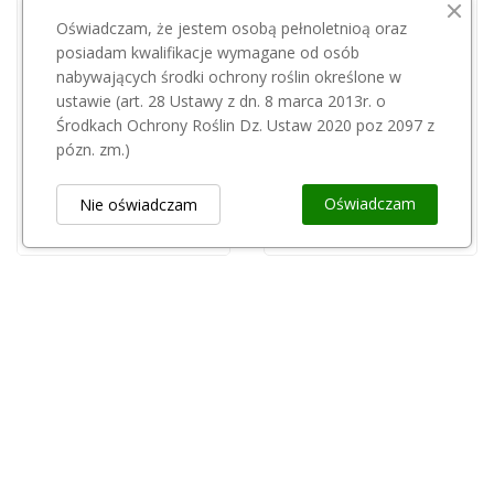
Oświadczam, że jestem osobą pełnoletnioą oraz
posiadam kwalifikacje wymagane od osób
nabywających środki ochrony roślin określone w
Przepraszamy, ten produkt
ustawie (art. 28 Ustawy z dn. 8 marca 2013r. o
Środkach Ochrony Roślin Dz. Ustaw 2020 poz 2097 z
jest niedostępny.
Termometr zaok Średni 0365
pózn. zm.)
10,00 zł
Tensjometr 50cm odczyt z góry
Oświadczam
Nie oświadczam
205,00 zł
Obsługa Klienta
keyboard_arrow_down
Popularne Kategorie
keyboard_arrow_down
Newsletter
keyboard_arrow_down