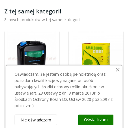
Z tej samej kategorii
8 innych produktów w tej samej kategorii:
Oświadczam, że jestem osobą pełnoletnioą oraz
posiadam kwalifikacje wymagane od osób
nabywających środki ochrony roślin określone w
Przepraszamy, ten produkt
ustawie (art. 28 Ustawy z dn. 8 marca 2013r. o
AGRARIUS
jest niedostępny.
Środkach Ochrony Roślin Dz. Ustaw 2020 poz 2097 z
Nano-gro AQUA 5l Agrarius
pózn. zm.)
AGRII
1 965,00 zł
Amalgerol Essence 3l
Oświadczam
Nie oświadczam
275,00 zł