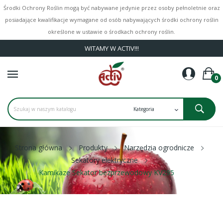
Środki Ochrony Roślin mogą być nabywane jedynie przez osoby pełnoletnie oraz
posiadające kwalifikacje wymagane od osób nabywających środki ochrony roślin
określone w ustawie o środkach ochrony roślin.
WITAMY W ACTIV!!!
0
Strona główna
Produkty
Narzędzia ogrodnicze
Sekatory elektryczne
Kamikaze Sekator bezprzewodowy KV295