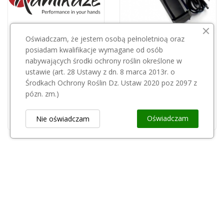
Oświadczam, że jestem osobą pełnoletnioą oraz
posiadam kwalifikacje wymagane od osób
nabywających środki ochrony roślin określone w
KAMIKAZE
ALTUNA
ustawie (art. 28 Ustawy z dn. 8 marca 2013r. o
Kamikaze łańcuch do piły KVS6000R19
Ładowarka do sekatora elekrtycznego...
Środkach Ochrony Roślin Dz. Ustaw 2020 poz 2097 z
115,01 zł
170,00 zł
pózn. zm.)
Oświadczam
Nie oświadczam
Obsługa Klienta
keyboard_arrow_down
Popularne Kategorie
keyboard_arrow_down