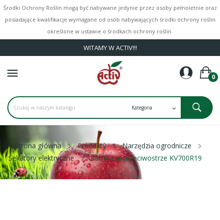
Środki Ochrony Roślin mogą być nabywane jedynie przez osoby pełnoletnie oraz
posiadające kwalifikacje wymagane od osób nabywających środki ochrony roślin
określone w ustawie o środkach ochrony roślin.
WITAMY W ACTIV!!!
0
Strona główna
Produkty
Narzędzia ogrodnicze
Sekatory elektryczne
Kamikaze przeciwostrze KV700R19