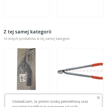
Z tej samej kategorii
16 innych produktów w tej samej kategorii:
Przepraszamy, ten produkt
KAMIKAZE
Oświadczam, że jestem osobą pełnoletnioą oraz
jest niedostępny.
Kamikaze ostrze do KM-675/8832
posiadam kwalifikacje wymagane od osób