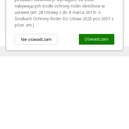
nabywających środki ochrony roślin określone w
LOWE
37,99 zł
ustawie (art. 28 Ustawy z dn. 8 marca 2013r. o
Sekator dwuręczny LOWE 20.065
Środkach Ochrony Roślin Dz. Ustaw 2020 poz 2097 z
352,00 zł
pózn. zm.)
Oświadczam
Nie oświadczam
Obsługa Klienta
keyboard_arrow_down
Popularne Kategorie
keyboard_arrow_down
Newsletter
keyboard_arrow_down
Rejestr Przedsiębiorców
keyboard_arrow_down
Kontakt
keyboard_arrow_down