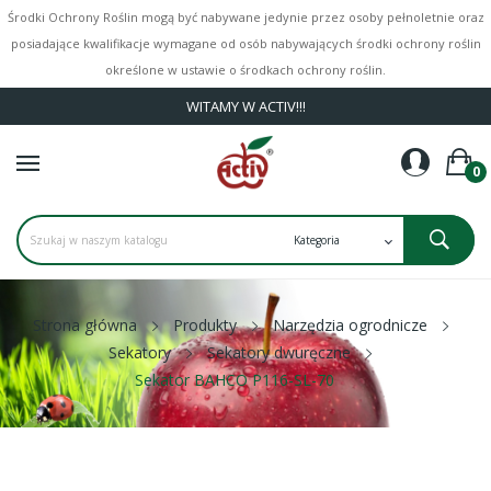
Środki Ochrony Roślin mogą być nabywane jedynie przez osoby pełnoletnie oraz
posiadające kwalifikacje wymagane od osób nabywających środki ochrony roślin
określone w ustawie o środkach ochrony roślin.
WITAMY W ACTIV!!!
0
Strona główna
Produkty
Narzędzia ogrodnicze
Sekatory
Sekatory dwuręczne
Sekator BAHCO P116-SL-70