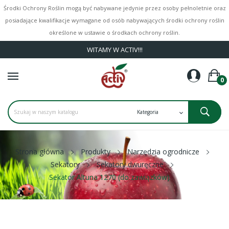
Środki Ochrony Roślin mogą być nabywane jedynie przez osoby pełnoletnie oraz
posiadające kwalifikacje wymagane od osób nabywających środki ochrony roślin
określone w ustawie o środkach ochrony roślin.
WITAMY W ACTIV!!!
0
Strona główna
Produkty
Narzędzia ogrodnicze
Sekatory
Sekatory dwuręczne
Sekator Altuna 1270 (do zawiązków)