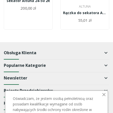
Sekator Altuna 24-50 2R
ALTUNA
200,00 zł
Rączka do sekatora Altuna 5323 mod 60cm
55,01 zł
Obsługa Klienta
keyboard_arrow_down
Popularne Kategorie
keyboard_arrow_down
Newsletter
keyboard_arrow_down
Rejestr Przedsiębiorców
keyboard_arrow_down
Oświadczam, że jestem osobą pełnoletnioą oraz
Kontakt
keyboard_arrow_down
posiadam kwalifikacje wymagane od osób
nabywających środki ochrony roślin określone w