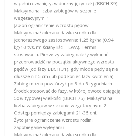
w pełni rozwinięty, widoczny języczek) (BBCH 39).
Maksymalna liczba zabiegów w sezonie
wegetacyjnym: 1
Jabłoń ograniczenie wzrostu pędów
Maksymalna/zalecana dawka środka dla
jednorazowego zastosowania: 1,25 kg/ha (0,94
kg/10 tys. m² ściany liści – LWA). Termin
stosowania: Pierwszy zabieg należy wykonać
przeprowadzić na początku aktywnego wzrostu
pędów (od fazy BBCH 31), gdy młode pędy są nie
dłuższe niż 5 cm (lub pod koniec fazy kwitnienia).
Zabieg można powtórzyć po 3 do 5 tygodniach.
Środek stosować do fazy, w której owoce osiągają
50% typowej wielkości (BBCH 75). Maksymalna
liczba zabiegów w sezonie wegetacyjnym: 2
Odstęp pomiędzy zabiegami: 21-35 dni.
Żyto jare ograniczenie wzrostu roślin i
zapobieganie wyleganiu
Maksymalna/zalecana dawka środka dla