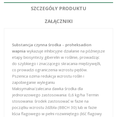
SZCZEGÓŁY PRODUKTU
ZAŁĄCZNIKI
Substancja czynna środka
–
proheksadion
wapnia
wykazuje inhibicyjne działanie na późniejsze
etapy biosyntezy giberelin w roślinie, prowadząc
do szybkiego i znaczącego skracania międzywęźli,
co prowadzi ograniczenia wzrostu pędów.
Pszenica ozima redukcja wzrostu roślin i
zapobieganie wyleganiu
Maksymalna/zalecana dawka środka dla
jednorazowego zastosowania: 0,6 kg/ha Termin
stosowania: środek zastosować w fazie na
początku wzrostu źdźbła (BBCH 30) lub w fazie
liścia flagowego w pełni rozwiniętego (liść flagowy