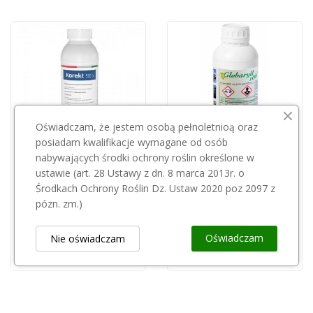
Oświadczam, że jestem osobą pełnoletnioą oraz
posiadam kwalifikacje wymagane od osób
nabywających środki ochrony roślin określone w
Przepraszamy, ten produkt
Przepraszamy, ten produkt
ustawie (art. 28 Ustawy z dn. 8 marca 2013r. o
jest niedostępny.
jest niedostępny.
Środkach Ochrony Roślin Dz. Ustaw 2020 poz 2097 z
pózn. zm.)
INNVIGO
Globaryl 100SL 1l
Korekt 510SL 1L
452,00 zł
Oświadczam
Nie oświadczam
63,72 zł