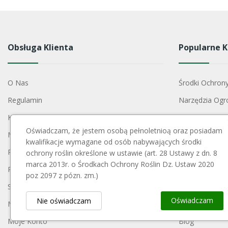
Obsługa Klienta
Popularne K
O Nas
Środki Ochron
Regulamin
Narzędzia Ogr
Koszty Dostawy
Nawozy
Oświadczam, że jestem osobą pełnoletnioą oraz posiadam
Metody Płatności
Szkółkarstwo
kwalifikacje wymagane od osób nabywających środki
Polityka Prywatności
Konstrukcje S
ochrony roślin określone w ustawie (art. 28 Ustawy z dn. 8
marca 2013r. o Środkach Ochrony Roślin Dz. Ustaw 2020
Reklamacje I Zwroty
Akcesoria Do 
poz 2097 z pózn. zm.)
Skontaktuj Się Z Nami
Opryskiwacze
Oświadczam
Nie oświadczam
Mapa Strony
Opakowania
Moje Konto
Blog