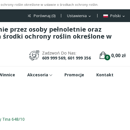
ochrony roślin określone w ustawie o środkach ochrony roślin.
Porównaj (
0
)
Ustawienia
Polski
expand_more
expand_more
e przez osoby pełnoletnie oraz
środki ochrony roślin określone w
Zadzwoń Do Nas:
0,00 zł
0
609 999 569, 601 999 356
Winnice
Akcesoria
Promocje
Kontakt
y Tina 648/10