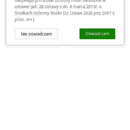
nabywających środki ochrony roślin określone w
Przepraszamy, ten produkt
ustawie (art. 28 Ustawy z dn. 8 marca 2013r. o
jest niedostępny.
Eruca 3 kg
Środkach Ochrony Roślin Dz. Ustaw 2020 poz 2097 z
450,00 zł
pózn. zm.)
LEBOSOL
Lebosol BOR 10l
Oświadczam
Nie oświadczam
195,00 zł
Obsługa Klienta
keyboard_arrow_down
Popularne Kategorie
keyboard_arrow_down
Newsletter
keyboard_arrow_down
Rejestr Przedsiębiorców
keyboard_arrow_down