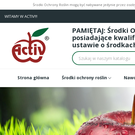
Środki Ochrony Roślin mogą być nabywane jedynie przez osoby 
WITAMY W ACTIV!!!
PAMIĘTAJ: Środki 
posiadające kwali
ustawie o środkach
Strona główna
Środki ochrony roślin
Naw
Strona główna
Produ