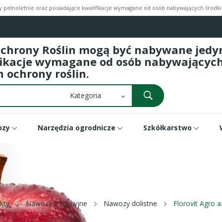
pełnoletnie oraz posiadające kwalifikacje wymagane od osób nabywających środki 
Ochrony Roślin mogą być nabywane jedyni
fikacje wymagane od osób nabywających 
 ochrony roślin.
ozy
Narzędzia ogrodnicze
Szkółkarstwo
kty
Nawozy tradycyjne
Nawozy dolistne
Florovit Agro