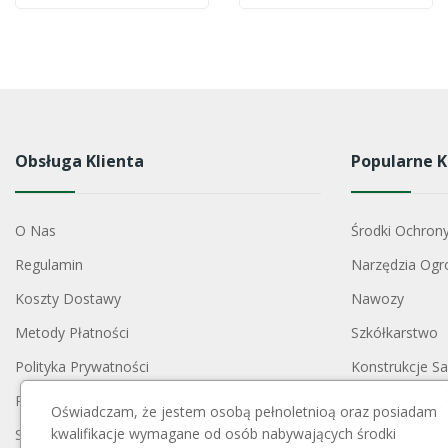
Obsługa Klienta
Popularne K
O Nas
Środki Ochron
Regulamin
Narzędzia Ogr
Koszty Dostawy
Nawozy
Metody Płatności
Szkółkarstwo
Polityka Prywatności
Konstrukcje S
Reklamacje I Zwroty
Akcesoria Do 
Oświadczam, że jestem osobą pełnoletnioą oraz posiadam
kwalifikacje wymagane od osób nabywających środki
Skontaktuj Się Z Nami
Opryskiwacze