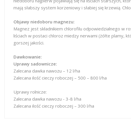
niedoboru najpierw pojawiają się na liściach starszych, któr
mają słabszy system korzeniowy i słabiej się krzewią. Chlo
Objawy niedoboru magnezu:
Magnez jest składnikiem chlorofilu odpowiedzialnego w ro
liściach w postaci chloroz miedzy nerwami (żółte plamy, kt
gorszej jakości.
Dawkowanie:
Uprawy sadownicze:
Zalecana dawka nawozu – 12 l/ha
Zalecana ilość cieczy roboczej – 500 – 800 l/ha
Uprawy rolnicze:
Zalecana dawka nawozu - 3-8 l/ha
Zalecana ilość cieczy roboczej – 300 l/ha