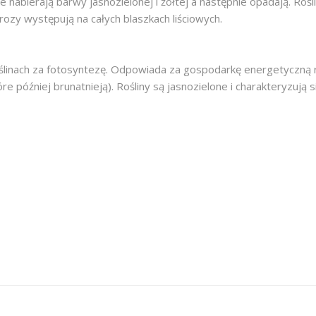
e nabierają barwy jasnozielonej i żółtej a następnie opadają. Rośli
rozy występują na całych blaszkach liściowych.
ślinach za fotosyntezę. Odpowiada za gospodarkę energetyczną ro
óre później brunatnieją). Rośliny są jasnozielone i charakteryzuj