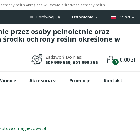
ochrony roślin określone w ustawie o środkach ochrony roślin.
Porównaj (
0
)
Ustawienia
Polski
expand_more
expand_more
e przez osoby pełnoletnie oraz
środki ochrony roślin określone w
Zadzwoń Do Nas:
0,00 zł
0
609 999 569, 601 999 356
Winnice
Akcesoria
Promocje
Kontakt
 azotowo-magnezowy 5l