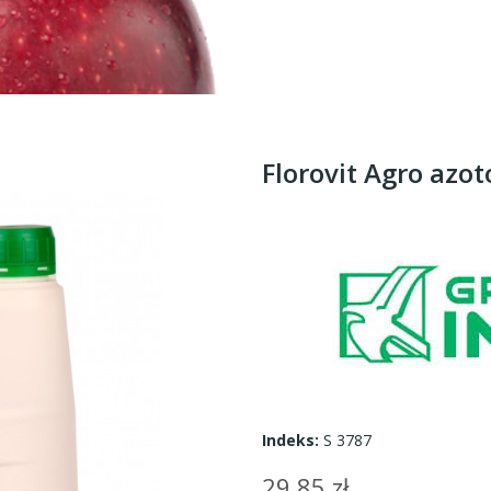
Florovit Agro az
Indeks:
S 3787
29,85 zł