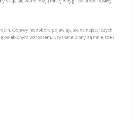
ny stają się wątłe, mają mniej łodyg i kwiatów. Rośliny
ślin. Objawy niedoboru pojawiają się na najstarszych
ą się osłabionym wzrostem. Uzyskane plony są mniejsze i