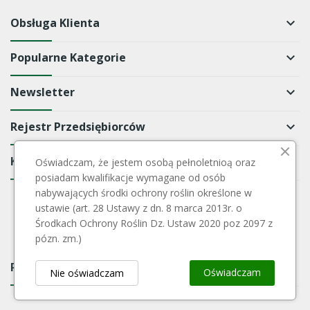
Obsługa Klienta
keyboard_arrow_down
Popularne Kategorie
keyboard_arrow_down
Newsletter
keyboard_arrow_down
Rejestr Przedsiębiorców
keyboard_arrow_down
Kontakt
keyboard_arrow_down
Oświadczam, że jestem osobą pełnoletnioą oraz
posiadam kwalifikacje wymagane od osób
nabywających środki ochrony roślin określone w
ustawie (art. 28 Ustawy z dn. 8 marca 2013r. o
Środkach Ochrony Roślin Dz. Ustaw 2020 poz 2097 z
pózn. zm.)
Payment Block
keyboard_arrow_down
Oświadczam
Nie oświadczam