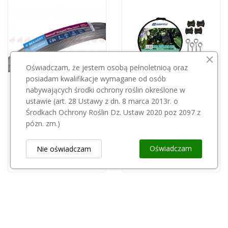
Oświadczam, że jestem osobą pełnoletnioą oraz
posiadam kwalifikacje wymagane od osób
nabywających środki ochrony roślin określone w
Przepraszamy, ten produkt
ustawie (art. 28 Ustawy z dn. 8 marca 2013r. o
GRIPPLE
jest niedostępny.
Środkach Ochrony Roślin Dz. Ustaw 2020 poz 2097 z
Gripple zestaw do trejażu ogrodowego GK-KIT4 Hobby
pózn. zm.)
110,00 zł
Drut stalowy Bekaert 3,0mm(450m)
295,00 zł
Oświadczam
Nie oświadczam
Obsługa Klienta
keyboard_arrow_down