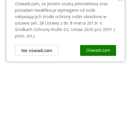
Oświadczam, że jestem osobą pełnoletnioą oraz
posiadam kwalifikacje wymagane od osób
nabywających środki ochrony roślin określone w
Przepraszamy, ten produkt
Przepraszamy, ten produkt
ustawie (art. 28 Ustawy z dn. 8 marca 2013r. o
jest niedostępny.
jest niedostępny.
Środkach Ochrony Roślin Dz. Ustaw 2020 poz 2097 z
pózn. zm.)
ADRIATICA
Wapno Humi Wap Plus Korkus BB 500kg CZARNA KREDA
ADRIATICA N-GOOO NPK 14-06-16 25kg
245,00 zł
Oświadczam
Nie oświadczam
60,00 zł
Obsługa Klienta
keyboard_arrow_down
Popularne Kategorie
keyboard_arrow_down
Newsletter
keyboard_arrow_down