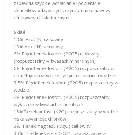
zapewnia szybkie wchłanianie i pobieranie
składników odżywczych, czyniąc nasze nawozy
efektywnymi i skutecznymi.
Skład:
10% Azot (N) całkowity
10% Azot (N) amonowy
6% Pięciotlenek fosforu (P2O5) całkowity
(rozpuszczalny w kwasach mineralnych)
6% Pięciotlenek fosforu (P2O5) rozpuszczalny w
obojętnym roztworze cytrynianu amonu i wodzie
3,5% Pięciotlenek fosforu (P2O5) rozpuszczalny w
wodzie
4% Pięciotlenek fosforu (P2O5) rozpuszczalny
wyłącznie w kwasach mineralnych
18%Tlenek potasu (K2O) rozpuszczalny w wodzie -
niska zawartość chlorków
3% Tlenek magnezu (MgO) całkowity
33% Trójtlenek siarki (SO3) rozpuszczalny w