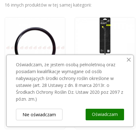
16 innych produktów w tej samej kategorii:
Oświadczam, że jestem osobą pełnoletnioą oraz
posiadam kwalifikacje wymagane od osób
nabywających środki ochrony roślin określone w
Przepraszamy, ten produkt
ustawie (art. 28 Ustawy z dn. 8 marca 2013r. o
KWAZAR
jest niedostępny.
Środkach Ochrony Roślin Dz. Ustaw 2020 poz 2097 z
Kwazar oring pompy Orion 46x5 WAO.1107
pózn. zm.)
MAROLEX
4,50 zł
Marolex - lanca kompozytowa bez rączki 65-115...
Oświadczam
Nie oświadczam
42,00 zł