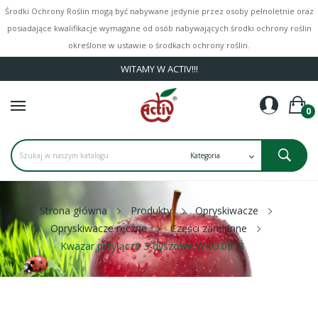
Środki Ochrony Roślin mogą być nabywane jedynie przez osoby pełnoletnie oraz
posiadające kwalifikacje wymagane od osób nabywających środki ochrony roślin
określone w ustawie o środkach ochrony roślin.
WITAMY W ACTIV!!!
0
Strona główna
Produkty
Opryskiwacze
Opryskiwacze ręczne
Części zamienne
Kwazar przyłącze 3-dyszowe WAO.0813