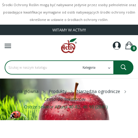
Środki Ochrony Roślin mogą być nabywane jedynie przez osoby pełnoletnie oraz
posiadające kwalifikacje wymagane od osób nabywających środki ochrony roślin
określone w ustawie o środkach ochrony roślin.
WITAMY W ACTIV!!!
0
Strona główna
Produkty
Narzędzia ogrodnicze
Części do sekatorów
Ostrze sekator Altuna 40-82, 40-90 (2041)