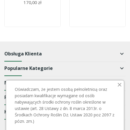
170,00 zł
Obsługa Klienta
keyboard_arrow_down
Popularne Kategorie
keyboard_arrow_down
Newsletter
keyboard_arrow_down
Oświadczam, że jestem osobą pełnoletnioą oraz
posiadam kwalifikacje wymagane od osób
Rejestr Przedsiębiorców
keyboard_arrow_down
nabywających środki ochrony roślin określone w
ustawie (art. 28 Ustawy z dn. 8 marca 2013r. o
Kontakt
keyboard_arrow_down
Środkach Ochrony Roślin Dz. Ustaw 2020 poz 2097 z
pózn. zm.)