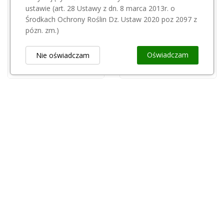
Przepraszamy, ten produkt
ustawie (art. 28 Ustawy z dn. 8 marca 2013r. o
FELCO
jest niedostępny.
Środkach Ochrony Roślin Dz. Ustaw 2020 poz 2097 z
Osełka Felco 903
pózn. zm.)
ALTUNA
92,00 zł
Rączka do sekatora Altuna 5323 mod 60cm
Oświadczam
Nie oświadczam
55,01 zł
Obsługa Klienta
keyboard_arrow_down
Popularne Kategorie
keyboard_arrow_down
Newsletter
keyboard_arrow_down
Rejestr Przedsiębiorców
keyboard_arrow_down