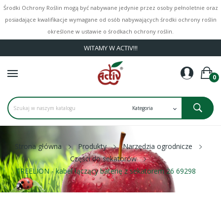
Środki Ochrony Roślin mogą być nabywane jedynie przez osoby pełnoletnie oraz
posiadające kwalifikacje wymagane od osób nabywających środki ochrony roślin
określone w ustawie o środkach ochrony roślin.
WITAMY W ACTIV!!!
0
Strona główna
Produkty
Narzędzia ogrodnicze
Części do sekatorów
TREELION - kabel łączący baterię z sekatorem 26 69298