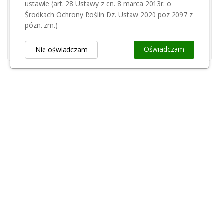
ustawie (art. 28 Ustawy z dn. 8 marca 2013r. o
Przeciwostrze do sekatora Felco jednoręczny 11/4
Środkach Ochrony Roślin Dz. Ustaw 2020 poz 2097 z
ALTUNA
36,00 zł
pózn. zm.)
Przeciwostrze Altuna ROTARY 2057 S
95,01 zł
Oświadczam
Nie oświadczam
Obsługa Klienta
keyboard_arrow_down
Popularne Kategorie
keyboard_arrow_down
Newsletter
keyboard_arrow_down
Rejestr Przedsiębiorców
keyboard_arrow_down
Kontakt
keyboard_arrow_down