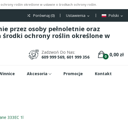
ochrony roślin określone w ustawie o środkach ochrony roślin.
Porównaj (
0
)
Ustawienia
Polski
expand_more
expand_more
e przez osoby pełnoletnie oraz
środki ochrony roślin określone w
Zadzwoń Do Nas:
0,00 zł
0
609 999 569, 601 999 356
Winnice
Akcesoria
Promocje
Kontakt
ane 333EC 1l