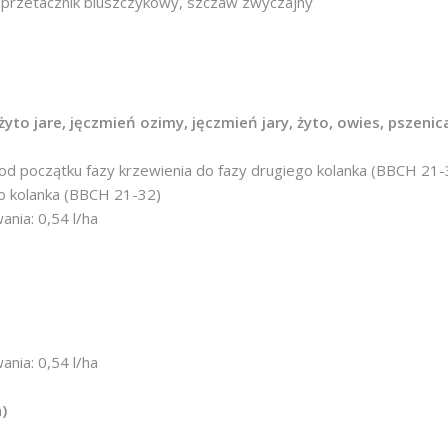
 przetacznik bluszczykowy, szczaw zwyczajny
yto jare, jęczmień ozimy, jęczmień jary, żyto, owies, pszenic
 od początku fazy krzewienia do fazy drugiego kolanka (BBCH 21-
go kolanka (BBCH 21-32)
nia: 0,54 l/ha
nia: 0,54 l/ha
)