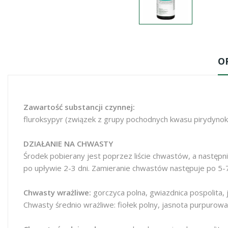
O
Zawartość substancji czynnej:
fluroksypyr (związek z grupy pochodnych kwasu pirydynok
DZIAŁANIE NA CHWASTY
Środek pobierany jest poprzez liście chwastów, a następn
po upływie 2-3 dni. Zamieranie chwastów następuje po 5-7 
Chwasty wrażliwe:
gorczyca polna, gwiazdnica pospolita, 
Chwasty średnio wrażliwe: fiołek polny, jasnota purpurow