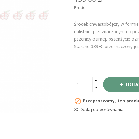
Brutto
Środek chwastobójczy w formie
nalistnie, przeznaczonym do p
pszenicy ozimej, pszenżycie ozim
Starane 333EC przeznaczony jes
DODA

Przepraszamy, ten produk
Dodaj do porównania