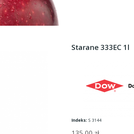
Starane 333EC 1l
Indeks:
S 3144
135,00 zł