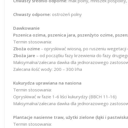
Chwasty średnio odporne:
mak polny, mniszek pospolity,
Chwasty odporne:
ostrożeń polny
Dawkowanie
Pszenica ozima, pszenica jara, pszenżyto ozime, pszenż
Termin stosowania:
Zboża ozime
- opryskiwać wiosną, po ruszeniu wegetacji
Zboża jare
– od początku fazy krzewienia do fazy drugie
Maksymalna/zalecana dawka dla jednorazowego zastosowa
Zalecana ilość wody: 200 – 300 l/ha
Kukurydza uprawiana na nasiona
Termin stosowania:
Opryskiwać w fazie 1-6 liści kukurydzy (BBCH 11-16)
Maksymalna/zalecana dawka dla jednorazowego zastosowa
Plantacje nasienne traw, użytki zielone (łąki i pastwiska
Termin stosowania: