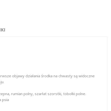
KI
ierwsze objawy działania środka na chwasty są widoczne
ju.
pna, rumian polny, szarłat szorstki, tobołki polne.
a psia