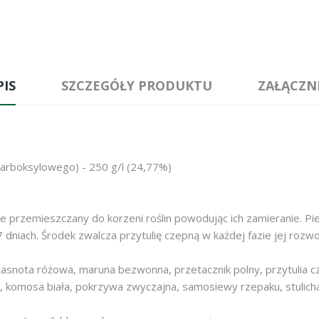
PIS
SZCZEGÓŁY PRODUKTU
ZAŁĄCZNI
arboksylowego) - 250 g/l (24,77%)
ie przemieszczany do korzeni roślin powodując ich zamieranie. P
dniach. Środek zwalcza przytulię czepną w każdej fazie jej rozwo
jasnota różowa, maruna bezwonna, przetacznik polny, przytulia cze
a, komosa biała, pokrzywa zwyczajna, samosiewy rzepaku, stulich