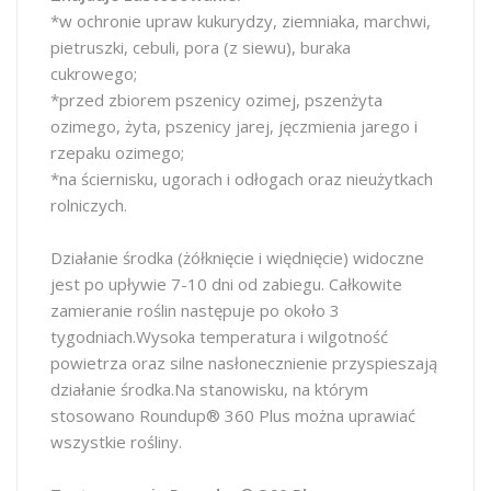
*w ochronie upraw kukurydzy, ziemniaka, marchwi,
pietruszki, cebuli, pora (z siewu), buraka
cukrowego;
*przed zbiorem pszenicy ozimej, pszenżyta
ozimego, żyta, pszenicy jarej, jęczmienia jarego i
rzepaku ozimego;
*na ściernisku, ugorach i odłogach oraz nieużytkach
rolniczych.
Działanie środka (żółknięcie i więdnięcie) widoczne
jest po upływie 7-10 dni od zabiegu. Całkowite
zamieranie roślin następuje po około 3
tygodniach.Wysoka temperatura i wilgotność
powietrza oraz silne nasłonecznienie przyspieszają
działanie środka.Na stanowisku, na którym
stosowano Roundup® 360 Plus można uprawiać
wszystkie rośliny.