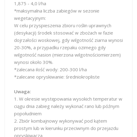
1,875 - 4,0 l/ha
*maksymalna liczba zabiegów w sezonie
wegetacyjnym:
W celu przyspieszenia zbioru roślin uprawnych
(desykacji) środek stosować w zbożach w fazie
dojrzałości woskowej, gdy wilgotność ziarna wynosi
20-30%, a przypadku rzepaku ozimego gdy
wilgotność nasion (mierzona wilgotnościomierzem)
wynosi około 30%.
*zalecana ilość wody: 200-300 l/ha
*zalecane opryskiwanie: średniokropliste
Uwaga:
1. W okresie występowania wysokich temperatur w
ciągu dnia zabieg należy wykonać rano lub późnym
popołudniem
2. Zbiór kombajnowy wykonywać pod kątem
prostym lub w kierunku przeciwnym do przejazdu
opryskiwacza