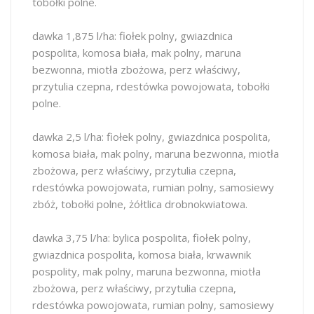
tobołki polne.
dawka 1,875 l/ha: fiołek polny, gwiazdnica
pospolita, komosa biała, mak polny, maruna
bezwonna, miotła zbożowa, perz właściwy,
przytulia czepna, rdestówka powojowata, tobołki
polne.
dawka 2,5 l/ha: fiołek polny, gwiazdnica pospolita,
komosa biała, mak polny, maruna bezwonna, miotła
zbożowa, perz właściwy, przytulia czepna,
rdestówka powojowata, rumian polny, samosiewy
zbóż, tobołki polne, żółtlica drobnokwiatowa.
dawka 3,75 l/ha: bylica pospolita, fiołek polny,
gwiazdnica pospolita, komosa biała, krwawnik
pospolity, mak polny, maruna bezwonna, miotła
zbożowa, perz właściwy, przytulia czepna,
rdestówka powojowata, rumian polny, samosiewy