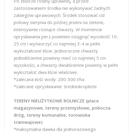
Po zbiorze rośliny uprawnej, a przed
zastosowaniem środka nie wykonywać żadnych
zabiegów uprawowych. Środek stosować od
połowy sierpnia do późnej jesieni na zielone,
intensywnie rosnące chwasty. W momencie
opryskiwania perz powinien osiągnąć wysokość 10-
25 cm i wytworzyć co najmniej 3-4 w pełni
wykształcone liście. Jednoroczne chwasty
jednoliścienne powinny mieć co najmniej 5 cm
wysokości, a chwasty dwuliścienne powinny w pełni
wykształcić dwa liście właściwe.
*zalecana ilość wody: 200-300 l/ha
*zalecane opryskiwanie: średniokropliste
TERENY NIEUŻYTKOWE ROLNICZE (place
magazynowe, tereny przemysłowe, pobocza
dróg, tereny komunalne, torowiska
tramwajowe)
*maksymalna dawka dla jednorazowego