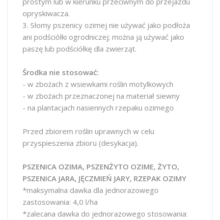
prostym lub w kierunku przeciwnym do przejazdu
opryskiwacza.
3. Słomy pszenicy ozimej nie używać jako podłoża
ani podściółki ogrodniczej; można ją używać jako
paszę lub podściółkę dla zwierząt.
Środka nie stosować:
- w zbożach z wsiewkami roślin motylkowych
- w zbożach przeznaczonej na materiał siewny
- na plantacjach nasiennych rzepaku ozimego
Przed zbiorem roślin uprawnych w celu
przyspieszenia zbioru (desykacja).
PSZENICA OZIMA, PSZENŻYTO OZIME, ŻYTO,
PSZENICA JARA, JĘCZMIEŃ JARY, RZEPAK OZIMY
*maksymalna dawka dla jednorazowego
zastosowania: 4,0 l/ha
*zalecana dawka do jednorazowego stosowania: