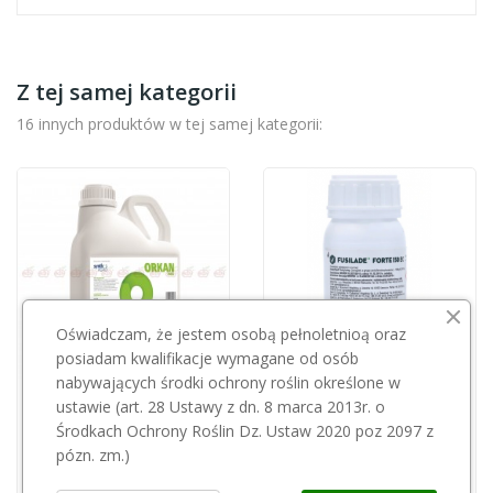
Z tej samej kategorii
16 innych produktów w tej samej kategorii:
Oświadczam, że jestem osobą pełnoletnioą oraz
posiadam kwalifikacje wymagane od osób
nabywających środki ochrony roślin określone w
ustawie (art. 28 Ustawy z dn. 8 marca 2013r. o
SYNTHOS AGRO
Fusilade forte 150 EC 250ml
Środkach Ochrony Roślin Dz. Ustaw 2020 poz 2097 z
Orkan 350 SL 10L
31,32 zł
pózn. zm.)
300,00 zł